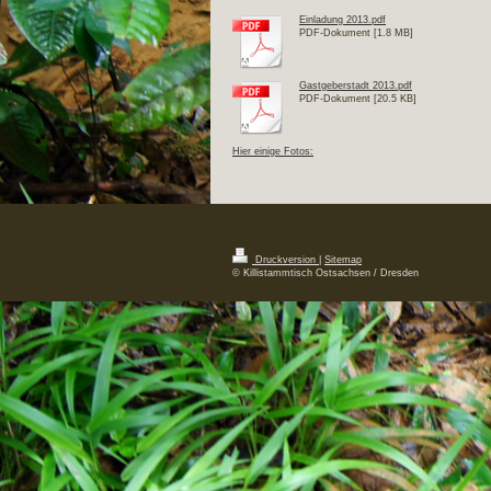
Einladung 2013.pdf
PDF-Dokument [1.8 MB]
Gastgeberstadt 2013.pdf
PDF-Dokument [20.5 KB]
Hier einige Fotos:
Druckversion
|
Sitemap
© Killistammtisch Ostsachsen / Dresden