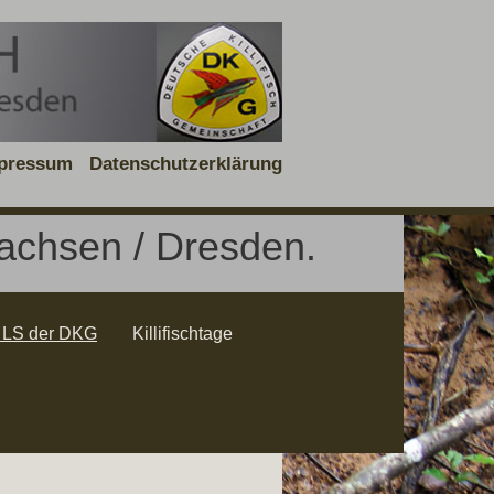
pressum
Datenschutzerklärung
sachsen / Dresden.
 LS der DKG
Killifischtage